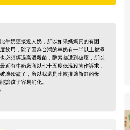
寶貝即將上小學，信誼集結
和教育專家的建議，從孩子
生活及團體適應等預備能力
助您陪伴孩子做好入學準備
小教導主任帶爸媽提前了解
比牛奶更接近人奶，所以如果媽媽真的有困
生活與課業學習，無痛銜接
度飲用，除了因為台灣的羊奶有一半以上都添
也必須經過高溫殺菌，酵素都遭到破壞，所以
最近有牛奶廠商以七十五度低溫殺菌作訴求，
破壞殆盡了，所以我還是比較推薦新鮮的母
能讓孩子容易消化。
)