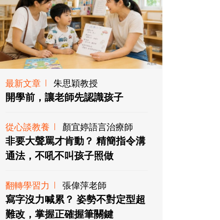
最新文章
朱思穎教授
開學前，讓老師先認識孩子
從心談教養
顏宜婷語言治療師
非要大聲罵才肯動？ 精簡指令溝
通法，不吼不叫孩子照做
翻轉學習力
張偉萍老師
寫字沒力喊累？ 姿勢不對定型超
難改，掌握正確握筆關鍵