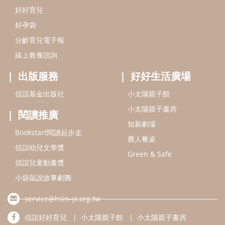
Bookstart閱讀起步走
農人餐桌
信誼幼兒文學獎
Green & Safe
信誼兒童動畫獎
小袋鼠說故事劇團
service@hsin-yi.org.tw
信誼好好育兒
小太陽親子館
小太陽親子書房
(02)2396-5305轉2345 (週一～週五 9:00～18:00)
認識信誼
合作洽談
智慧財產權聲明
本網站建議使用IE9(含以上)或 Google Chrome 版本瀏覽器
信誼基金會/上誼文化實業股份有限公司 版權所有 ©