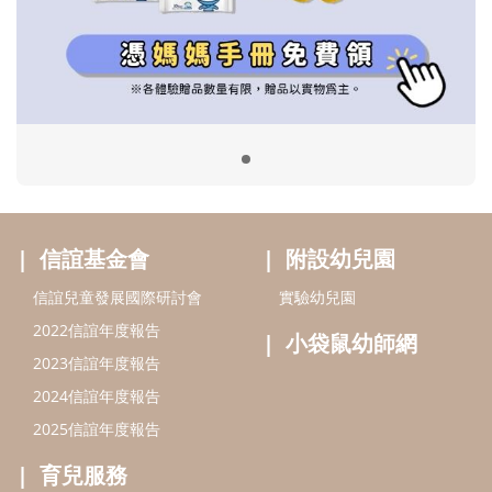
信誼兒童發展國際研討會
實驗幼兒園
2022信誼年度報告
小袋鼠幼師網
2023信誼年度報告
2024信誼年度報告
2025信誼年度報告
育兒服務
好好育兒
好孕袋
分齡育兒電子報
線上教養諮詢
出版服務
好好生活廣場
信誼基金出版社
小太陽親子館
小太陽親子書房
閱讀推廣
知新劇場