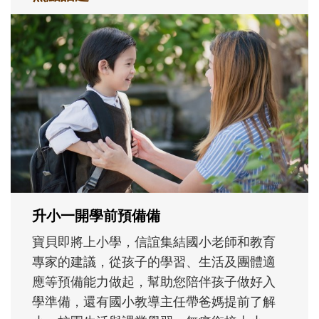
和孩子一起長大的那個男人│讀懂父親的
不同模樣
沒有人天生就擅長當爸爸！男人總是在一次
次「前所未有」的體驗中，跟著孩子一起長
大。從給予安全感的肢體遊戲，到獨立自
主、角色認同及解決問題的能力養成。爸爸
正嘗試用不同的模樣，參與孩子每個重要的
成長歷程。