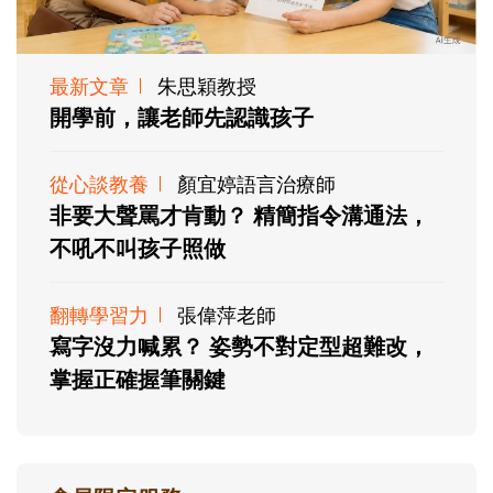
最新文章
朱思穎教授
開學前，讓老師先認識孩子
從心談教養
顏宜婷語言治療師
非要大聲罵才肯動？ 精簡指令溝通法，
不吼不叫孩子照做
翻轉學習力
張偉萍老師
寫字沒力喊累？ 姿勢不對定型超難改，
掌握正確握筆關鍵