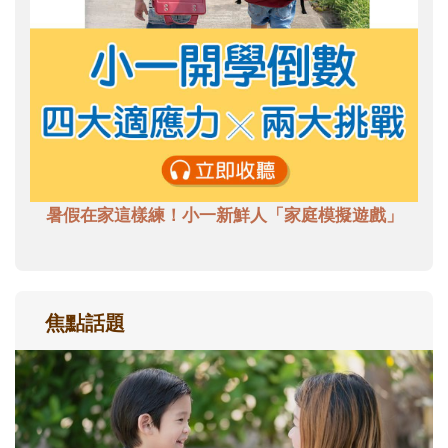
暑假在家這樣練！小一新鮮人「家庭模擬遊戲」
焦點話題
和孩子一起長大的那個男人│讀懂父親的
不同模樣