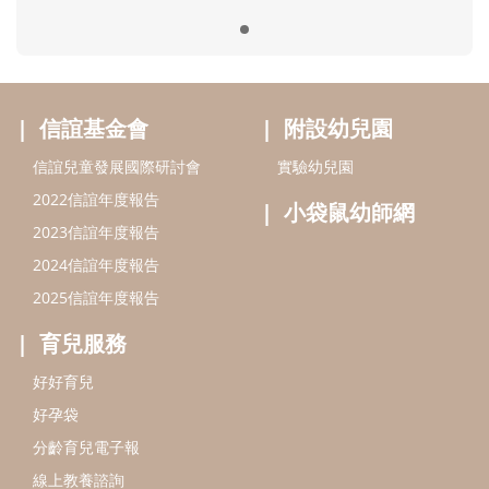
2025信誼年度報告
育兒服務
好好育兒
好孕袋
分齡育兒電子報
線上教養諮詢
出版服務
好好生活廣場
信誼基金出版社
小太陽親子館
小太陽親子書房
閱讀推廣
知新劇場
Bookstart閱讀起步走
農人餐桌
信誼幼兒文學獎
Green & Safe
信誼兒童動畫獎
小袋鼠說故事劇團