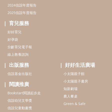
出版服務
好好生活廣場
信誼基金出版社
小太陽親子館
小太陽親子書房
閱讀推廣
知新劇場
Bookstart閱讀起步走
農人餐桌
信誼幼兒文學獎
Green & Safe
信誼兒童動畫獎
小袋鼠說故事劇團
service@hsin-yi.org.tw
信誼好好育兒
小太陽親子館
小太陽親子書房
(02)2396-5305轉2345 (週一～週五 9:00～18:00)
認識信誼
合作洽談
智慧財產權聲明
本網站建議使用IE9(含以上)或 Google Chrome 版本瀏覽器
信誼基金會/上誼文化實業股份有限公司 版權所有 ©