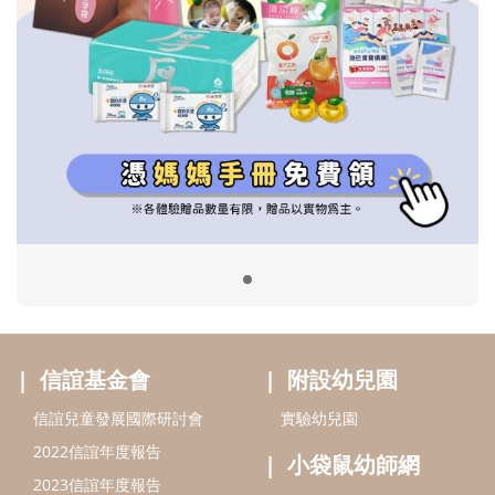
信誼基金會
附設幼兒園
信誼兒童發展國際研討會
實驗幼兒園
2022信誼年度報告
小袋鼠幼師網
2023信誼年度報告
2024信誼年度報告
2025信誼年度報告
育兒服務
好好育兒
好孕袋
分齡育兒電子報
線上教養諮詢