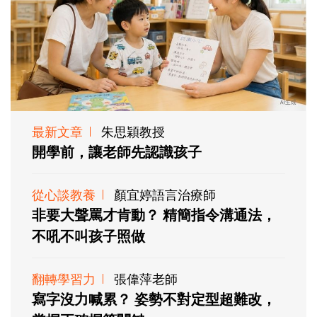
最新文章
朱思穎教授
開學前，讓老師先認識孩子
從心談教養
顏宜婷語言治療師
非要大聲罵才肯動？ 精簡指令溝通法，
不吼不叫孩子照做
翻轉學習力
張偉萍老師
寫字沒力喊累？ 姿勢不對定型超難改，