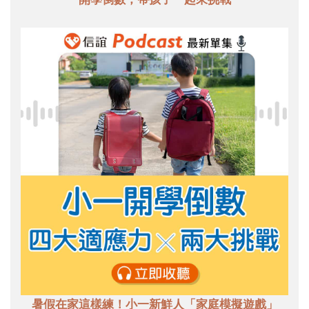
暑假在家這樣練！小一新鮮人「家庭模擬遊戲」