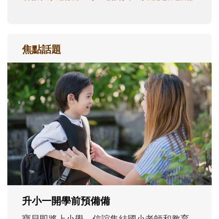
焦點話題
和孩子一起長大的那個男人│讀懂父親的
不同模樣
沒有人天生就擅長當爸爸！男人總是在一次
次「前所未有」的體驗中，跟著孩子一起長
大。從給予安全感的肢體遊戲，到獨立自
主、角色認同及解決問題的能力養成。爸爸
正嘗試用不同的模樣，參與孩子每個重要的
成長歷程。