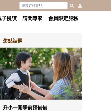
親子慢讀
請問專家
會員限定服務
焦點話題
和孩子一起長大的那個男人│讀
懂父親的不同模樣
沒有人天生就擅長當爸爸！男人總是
在一次次「前所未有」的體驗中，跟
著孩子一起長大。從給予安全感的肢
體遊戲，到獨立自主、角色認同及解
決問題的能力養成。爸爸正嘗試用不