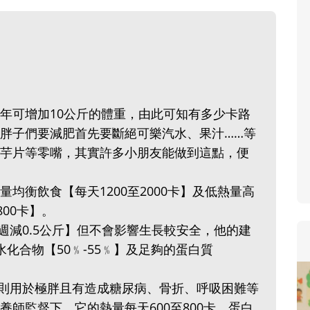
寶貝即將上小學，信誼集結國小老師
和教育專家的建議，從孩子的學習、
生活及團體適應等預備能力做起，幫
助您陪伴孩子做好入學準備，還有國
小教導主任帶爸媽提前了解小一校園
生活與課業學習，無痛銜接上小學。
年可增加10公斤的體重，由此可知有多少卡路
胖子們要減肥首先要斷絕可樂汽水、果汁……等
芋片等零嘴，其實許多小朋友能做到這點，便
均衡飲食【每天1200至2000卡】及低熱量高
00卡】。
週減0.5公斤】但不會影響生長較安全，他的建
水化合物【50﹪-55﹪】及足夠的蛋白質
則用於極胖且有造成糖尿病、骨折、呼吸困難等
師監督下，它的熱量每天600至800卡，蛋白