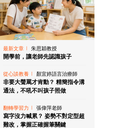
最新文章
朱思穎教授
開學前，讓老師先認識孩子
從心談教養
顏宜婷語言治療師
非要大聲罵才肯動？ 精簡指令溝
通法，不吼不叫孩子照做
翻轉學習力
張偉萍老師
寫字沒力喊累？ 姿勢不對定型超
難改，掌握正確握筆關鍵