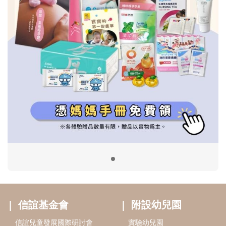
信誼基金會
附設幼兒園
信誼兒童發展國際研討會
實驗幼兒園
2022信誼年度報告
小袋鼠幼師網
2023信誼年度報告
2024信誼年度報告
2025信誼年度報告
育兒服務
好好育兒
好孕袋
分齡育兒電子報