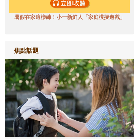
暑假在家這樣練！小一新鮮人「家庭模擬遊戲」
焦點話題
和孩子一起長大的那個男人│讀懂父親的
不同模樣
沒有人天生就擅長當爸爸！男人總是在一次
次「前所未有」的體驗中，跟著孩子一起長
大。從給予安全感的肢體遊戲，到獨立自
主、角色認同及解決問題的能力養成。爸爸
正嘗試用不同的模樣，參與孩子每個重要的