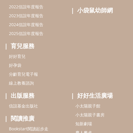
線上教養諮詢
出版服務
好好生活廣場
信誼基金出版社
小太陽親子館
小太陽親子書房
閱讀推廣
知新劇場
Bookstart閱讀起步走
農人餐桌
信誼幼兒文學獎
Green & Safe
信誼兒童動畫獎
小袋鼠說故事劇團
service@hsin-yi.org.tw
信誼好好育兒
小太陽親子館
小太陽親子書房
(02)2396-5305轉2345 (週一～週五 9:00～18:00)
認識信誼
合作洽談
智慧財產權聲明