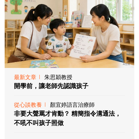
最新文章
朱思穎教授
開學前，讓老師先認識孩子
從心談教養
顏宜婷語言治療師
非要大聲罵才肯動？ 精簡指令溝通法，
不吼不叫孩子照做