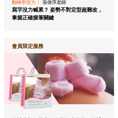
翻轉學習力
張偉萍老師
寫字沒力喊累？ 姿勢不對定型超難改，
掌握正確握筆關鍵
會員限定服務