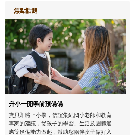
焦點話題
和孩子一起長大的那個男人│讀懂父親的
不同模樣
沒有人天生就擅長當爸爸！男人總是在一次
次「前所未有」的體驗中，跟著孩子一起長