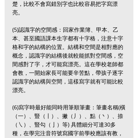
楚，比較不會寫錯別字也比較容易把字寫漂
亮。
(5)認識字的空間感：回家作業簿、甲本、乙
本、甚至國語課本生字都有十字格，注意十字
格和字的結構的位置。結構和空間是相對應的
概念，認識字的結構後就較能抓對空間感，空
間感對了字，才可能寫漂亮。這在學校老師都
會教，一開始家長可能要辛苦點，帶孩子逐字
認識字的結構與空間，這樣寫字就有可能比較
漂亮。
(6)寫字時最好能同時用筆順筆畫：筆畫名稱(橫
（一）、豎（丨）、撇（丿）、點（丶）、捺
（㇏）、豎勾（亅）等) 具體細分可達30多
種，在學完注音符號寫國字前學校應該有教，