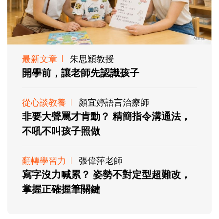
最新文章
朱思穎教授
開學前，讓老師先認識孩子
從心談教養
顏宜婷語言治療師
非要大聲罵才肯動？ 精簡指令溝通法，
不吼不叫孩子照做
翻轉學習力
張偉萍老師
寫字沒力喊累？ 姿勢不對定型超難改，
掌握正確握筆關鍵