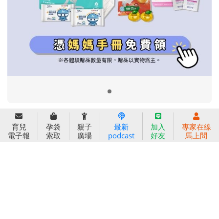
信誼基金會
附設幼兒園
信誼兒童發展國際研討會
實驗幼兒園
2022信誼年度報告
小袋鼠幼師網
2023信誼年度報告
2024信誼年度報告
2025信誼年度報告
育兒服務
育兒
孕袋
親子
最新
加入
專家在線
好好育兒
電子報
索取
廣場
podcast
好友
馬上問
好孕袋
分齡育兒電子報
線上教養諮詢
出版服務
好好生活廣場
信誼基金出版社
小太陽親子館