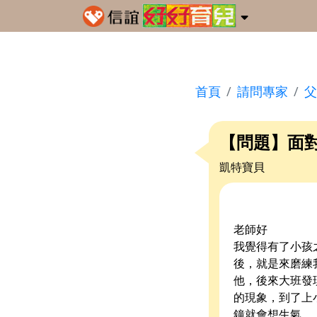
首頁
請問專家
父
【問題】面
凱特寶貝
老師好
我覺得有了小孩
後，就是來磨練
他，後來大班發
的現象，到了上
鐘就會想生氣．