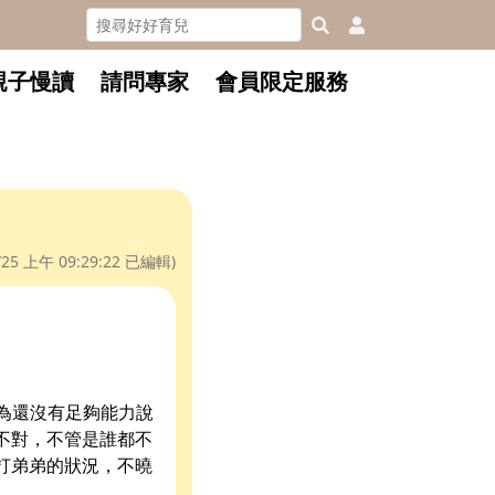
親子慢讀
請問專家
會員限定服務
/25 上午 09:29:22
已編輯)
因為還沒有足夠能力說
不對，不管是誰都不
打弟弟的狀況，不曉