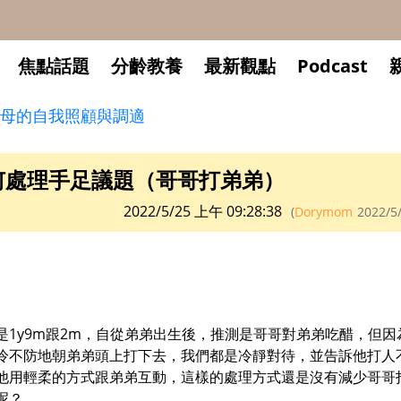
焦點話題
分齡教養
最新觀點
Podcast
母的自我照顧與調適
何處理手足議題（哥哥打弟弟）
2022/5/25 上午 09:28:38
(
Dorymom
2022/5
是1y9m跟2m，自從弟弟出生後，推測是哥哥對弟弟吃醋，但
冷不防地朝弟弟頭上打下去，我們都是冷靜對待，並告訴他打人
他用輕柔的方式跟弟弟互動，這樣的處理方式還是沒有減少哥哥
呢？