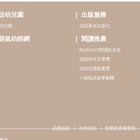
設幼兒園
出版服務
幼兒園
信誼基金出版社
袋鼠幼師網
閱讀推廣
Bookstart閱讀起步走
信誼幼兒文學獎
信誼兒童動畫獎
小袋鼠說故事劇團
認識信誼
合作洽談
智慧財產權聲明
書房