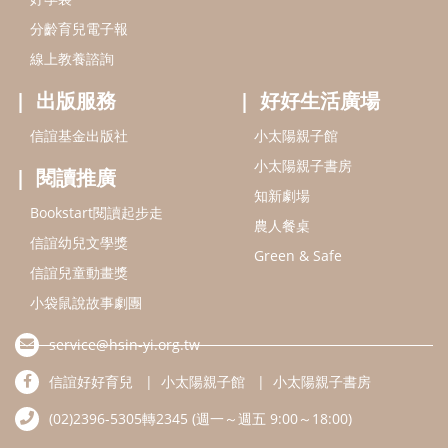
分齡育兒電子報
線上教養諮詢
出版服務
好好生活廣場
信誼基金出版社
小太陽親子館
小太陽親子書房
閱讀推廣
知新劇場
Bookstart閱讀起步走
農人餐桌
信誼幼兒文學獎
Green & Safe
信誼兒童動畫獎
小袋鼠說故事劇團
service@hsin-yi.org.tw
信誼好好育兒
小太陽親子館
小太陽親子書房
(02)2396-5305轉2345 (週一～週五 9:00～18:00)