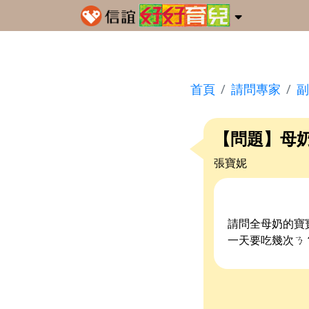
首頁
請問專家
副
【問題】母
張寶妮
請問全母奶的寶
一天要吃幾次ㄋ