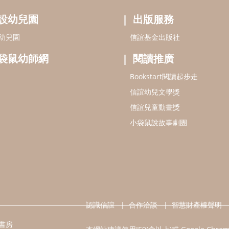
設幼兒園
出版服務
幼兒園
信誼基金出版社
袋鼠幼師網
閱讀推廣
Bookstart閱讀起步走
信誼幼兒文學獎
信誼兒童動畫獎
小袋鼠說故事劇團
認識信誼
合作洽談
智慧財產權聲明
書房