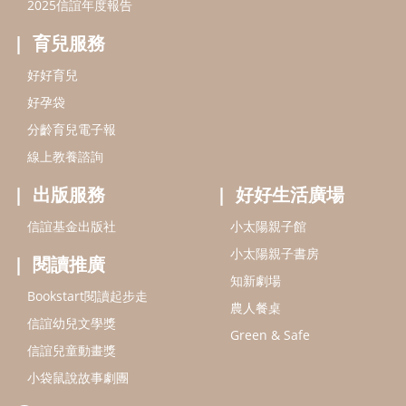
2025信誼年度報告
育兒服務
好好育兒
好孕袋
分齡育兒電子報
線上教養諮詢
出版服務
好好生活廣場
信誼基金出版社
小太陽親子館
小太陽親子書房
閱讀推廣
知新劇場
Bookstart閱讀起步走
農人餐桌
信誼幼兒文學獎
Green & Safe
信誼兒童動畫獎
小袋鼠說故事劇團