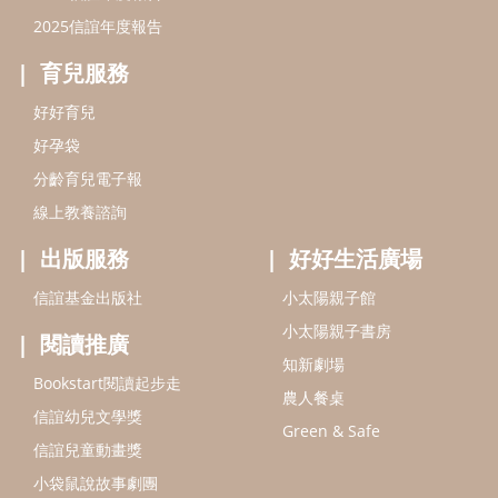
2025信誼年度報告
育兒服務
好好育兒
好孕袋
分齡育兒電子報
線上教養諮詢
出版服務
好好生活廣場
信誼基金出版社
小太陽親子館
小太陽親子書房
閱讀推廣
知新劇場
Bookstart閱讀起步走
農人餐桌
信誼幼兒文學獎
Green & Safe
信誼兒童動畫獎
小袋鼠說故事劇團