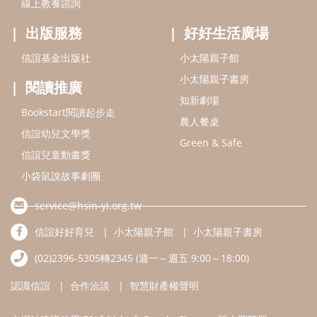
線上教養諮詢
出版服務
好好生活廣場
信誼基金出版社
小太陽親子館
小太陽親子書房
閱讀推廣
知新劇場
Bookstart閱讀起步走
農人餐桌
信誼幼兒文學獎
Green & Safe
信誼兒童動畫獎
小袋鼠說故事劇團
service@hsin-yi.org.tw
信誼好好育兒
小太陽親子館
小太陽親子書房
(02)2396-5305轉2345 (週一～週五 9:00～18:00)
認識信誼
合作洽談
智慧財產權聲明