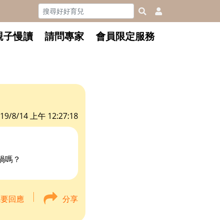
親子慢讀
請問專家
會員限定服務
19/8/14 上午 12:27:18
禍嗎？
我要回應
分享