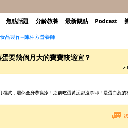
焦點話題
分齡教養
最新觀點
Podcast
食品製作─陳柏方營養師
蒸蛋要幾個月大的寶寶較適宜？
20
月嚐試，居然全身蕁痲疹！之前吃蛋黃泥都沒事耶！是蛋白惹的