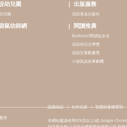
設幼兒園
出版服務
幼兒園
信誼基金出版社
袋鼠幼師網
閱讀推廣
Bookstart閱讀起步走
信誼幼兒文學獎
信誼兒童動畫獎
小袋鼠說故事劇團
認識信誼
合作洽談
智慧財產權聲明
書房
本網站建議使用IE9(含以上)或 Google Chr
信誼基金會/上誼文化實業股份有限公司 版權