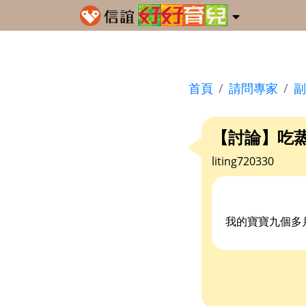
首頁
請問專家
副
【討論】吃
liting720330
我的寶寶九個多