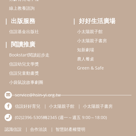
線上教養諮詢
出版服務
好好生活廣場
信誼基金出版社
小太陽親子館
小太陽親子書房
閱讀推廣
知新劇場
Bookstart閱讀起步走
農人餐桌
信誼幼兒文學獎
Green & Safe
信誼兒童動畫獎
小袋鼠說故事劇團
service@hsin-yi.org.tw
信誼好好育兒
小太陽親子館
小太陽親子書房
(02)2396-5305轉2345 (週一～週五 9:00～18:00)
認識信誼
合作洽談
智慧財產權聲明