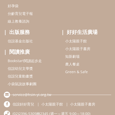
好孕袋
分齡育兒電子報
線上教養諮詢
出版服務
好好生活廣場
信誼基金出版社
小太陽親子館
小太陽親子書房
閱讀推廣
知新劇場
Bookstart閱讀起步走
農人餐桌
信誼幼兒文學獎
Green & Safe
信誼兒童動畫獎
小袋鼠說故事劇團
service@hsin-yi.org.tw
信誼好好育兒
小太陽親子館
小太陽親子書房
(02)2396-5305轉2345 (週一～週五 9:00～18:00)