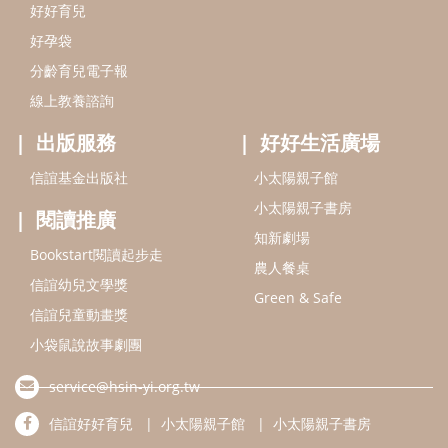
好好育兒
好孕袋
分齡育兒電子報
線上教養諮詢
出版服務
好好生活廣場
信誼基金出版社
小太陽親子館
小太陽親子書房
閱讀推廣
知新劇場
Bookstart閱讀起步走
農人餐桌
信誼幼兒文學獎
Green & Safe
信誼兒童動畫獎
小袋鼠說故事劇團
service@hsin-yi.org.tw
信誼好好育兒
小太陽親子館
小太陽親子書房