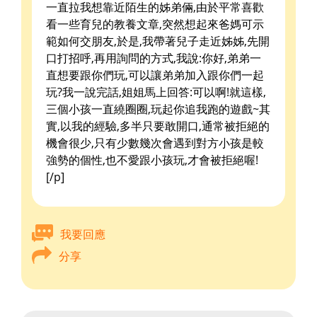
一直拉我想靠近陌生的姊弟倆,由於平常喜歡
看一些育兒的教養文章,突然想起來爸媽可示
範如何交朋友,於是,我帶著兒子走近姊姊,先開
口打招呼,再用詢問的方式,我說:你好,弟弟一
直想要跟你們玩,可以讓弟弟加入跟你們一起
玩?我一說完話,姐姐馬上回答:可以啊!就這樣,
三個小孩一直繞圈圈,玩起你追我跑的遊戲~其
實,以我的經驗,多半只要敢開口,通常被拒絕的
機會很少,只有少數幾次會遇到對方小孩是較
強勢的個性,也不愛跟小孩玩,才會被拒絕喔!
[/p]
我要回應
分享