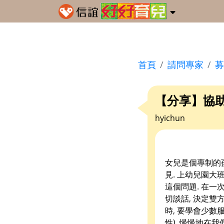
首頁
請問專家
募
【分享】協
hyichun
女兒是個專制的
見. 上幼兒園大
這個問題. 在一
切談話, 決定
時, 要學會少數
性). 慢慢地在