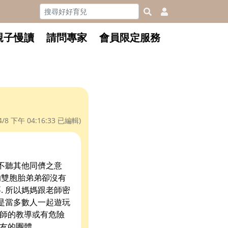
親子慢讀
請問專家
會員限定服務
4/8 下午 04:16:33
已編輯)
也不聽其他同儕之意
的雙胞胎弟弟卻沒有
. 所以媽媽跟老師密
要是當多數人一起遊玩
老師的教導或有危險
朋友的團體.