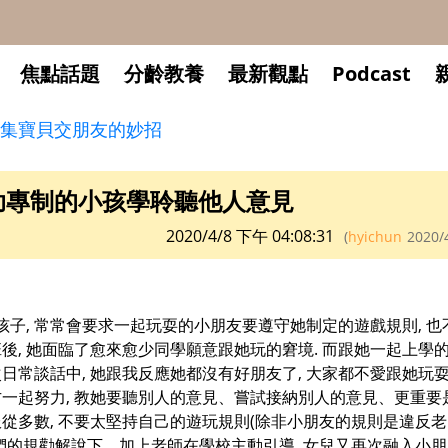
焦點話題
分齡教養
最新觀點
Podcast
集寶貝交朋友的妙招
助專制的小孩學聆聽他人意見
2020/4/8 下午 04:08:31
(
hyichun
2020/
孩子, 常常會要求一起玩耍的小朋友要遵守她制定的遊戲規則, 
班後, 她面臨了愈來愈少同學願意跟她玩的窘境. 而跟她一起上學
次日常談話中, 她跟我反應她都沒有好朋友了, 大家都不愛跟她玩耍
雙方一起努力, 教她要聽別人的意見、嘗試接納別人的意見、更重
服從多數, 不要太堅持自己的遊玩規則(除非小朋友的規則是違反
我們的規勸解說下、加上老師在學校主動引導, 女兒又再次融入小