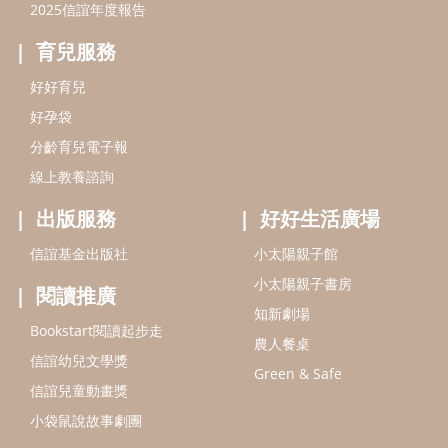
2025信誼年度報告
育兒服務
好好育兒
好孕袋
分齡育兒電子報
線上教養諮詢
出版服務
好好生活廣場
信誼基金出版社
小太陽親子館
小太陽親子書房
閱讀推廣
知新劇場
Bookstart閱讀起步走
農人餐桌
信誼幼兒文學獎
Green & Safe
信誼兒童動畫獎
小袋鼠說故事劇團