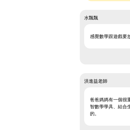
水飄飄
感覺數學跟遊戲要
洪進益老師
爸爸媽媽有一個很
智數學學具、結合
的。