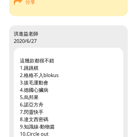
分享
洪進益老師
2020/6/27
這幾款都很不錯
1.跳跳棋
2.格格不入blokus
3.拔毛運動會
4.德國心臟病
5.烏邦果
6.諾亞方舟
7.閃靈快手
8.達文西密碼
9.知識線-動物篇
10.Circle out