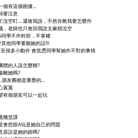
個有這個困擾...
師要注意
沒空盯....還嗆我說，不然你教我要怎麼作
議，老師也只會回我說太麻煩沒空
A同學不作幹部，不掌權
其他同學要聽她的話!!!
甚至很多小動作 會慫恿同學幫她作不對的事情
團體的人該怎麼辦?
遠離她嗎?
.朋友圈都是重疊的...
心翼翼
望有個朋友可以一起玩
過幾堂課
是會想跟A玩是她自己的問題
意原諒是她的錯嗎?