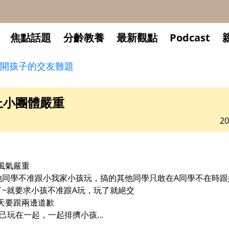
焦點話題
分齡教養
最新觀點
Podcast
開孩子的交友難題
上小團體嚴重
20
風氣嚴重
他同學不准跟小我家小孩玩，搞的其他同學只敢在A同學不在時跟
了~就要求小孩不准跟A玩，玩了就絕交
天要跟兩邊道歉
自己玩在一起，一起排擠小孩…