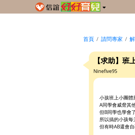
首頁
請問專家
解
【求助】班
Ninefive95
小孩班上小團體
A同學會威脅其
但B同學也學會
所以搞的小孩每
但有時AB還會