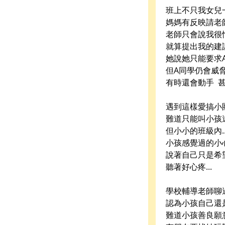
班上不只我女兒一
媽媽有反映請老
老師只會說我很忙
就算提出我的建
她說她只能要求
但A同學仍會威脅
有時還會動手 
遇到這樣愛搞小
難道只能叫小孩
但小小的班級內..
小孩感覺過的小
說著自己只是希
聽著好心疼...
學校輔導老師聊
認為小孩自己還
難道小孩善良願