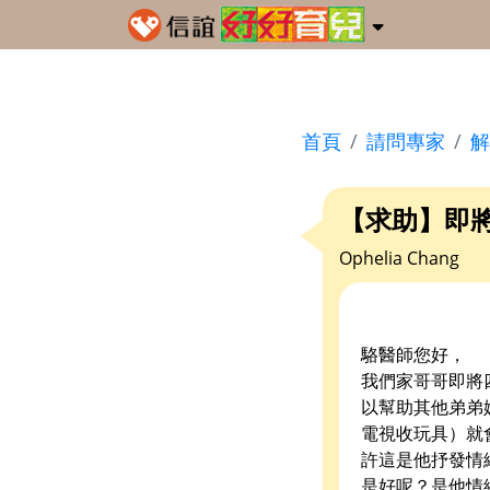
首頁
請問專家
解
【求助】即將
Ophelia Chang
駱醫師您好，
我們家哥哥即將
以幫助其他弟弟
電視收玩具）就
許這是他抒發情
是好呢？是他情