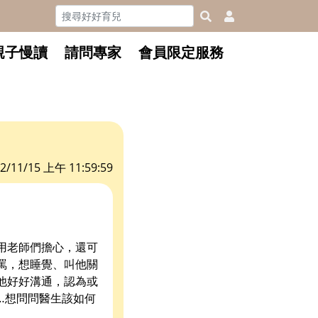
親子慢讀
請問專家
會員限定服務
2/11/15 上午 11:59:59
用老師們擔心，還可
罵，想睡覺、叫他關
他好好溝通，認為或
…想問問醫生該如何