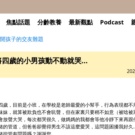
焦點話題
分齡教養
最新觀點
Podcast
開孩子的交友難題
四歲的小男孩動不動就哭...
202
四歲，目前是小班，在學校是老師最愛的小幫手，行為表現都不
妹妹，就算被欺負也不會吭聲，但在家裏只要稍不如意（被唸被
會放聲大哭，每次都哭很久，做媽媽的我都會等他冷靜下來再跟
緒的管道，但爸爸卻覺得男生不該這麼愛哭，這問題困擾我好久
緒控管有問題嗎？謝謝您