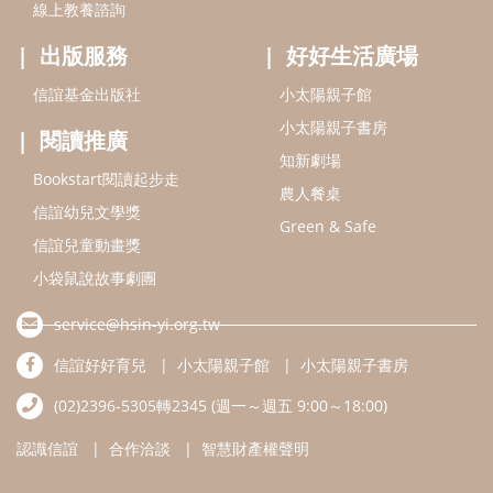
線上教養諮詢
出版服務
好好生活廣場
信誼基金出版社
小太陽親子館
小太陽親子書房
閱讀推廣
知新劇場
Bookstart閱讀起步走
農人餐桌
信誼幼兒文學獎
Green & Safe
信誼兒童動畫獎
小袋鼠說故事劇團
service@hsin-yi.org.tw
信誼好好育兒
小太陽親子館
小太陽親子書房
(02)2396-5305轉2345 (週一～週五 9:00～18:00)
認識信誼
合作洽談
智慧財產權聲明