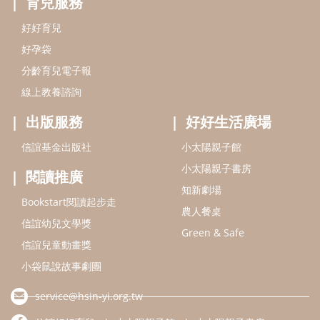
育兒服務
好好育兒
好孕袋
分齡育兒電子報
線上教養諮詢
出版服務
好好生活廣場
信誼基金出版社
小太陽親子館
小太陽親子書房
閱讀推廣
知新劇場
Bookstart閱讀起步走
農人餐桌
信誼幼兒文學獎
Green & Safe
信誼兒童動畫獎
小袋鼠說故事劇團
service@hsin-yi.org.tw