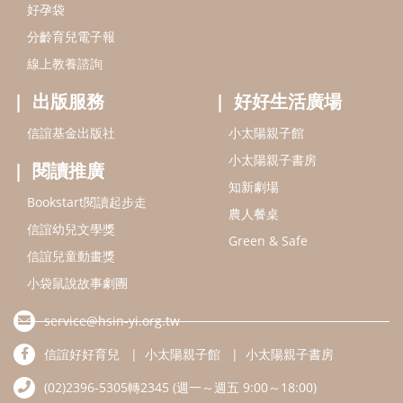
好孕袋
分齡育兒電子報
線上教養諮詢
出版服務
好好生活廣場
信誼基金出版社
小太陽親子館
小太陽親子書房
閱讀推廣
知新劇場
Bookstart閱讀起步走
農人餐桌
信誼幼兒文學獎
Green & Safe
信誼兒童動畫獎
小袋鼠說故事劇團
service@hsin-yi.org.tw
信誼好好育兒
小太陽親子館
小太陽親子書房
(02)2396-5305轉2345 (週一～週五 9:00～18:00)