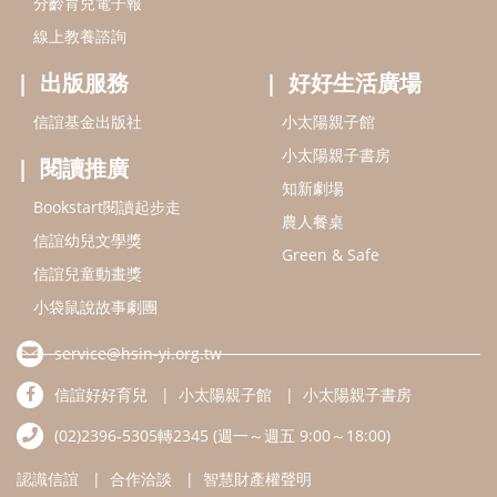
分齡育兒電子報
線上教養諮詢
出版服務
好好生活廣場
信誼基金出版社
小太陽親子館
小太陽親子書房
閱讀推廣
知新劇場
Bookstart閱讀起步走
農人餐桌
信誼幼兒文學獎
Green & Safe
信誼兒童動畫獎
小袋鼠說故事劇團
service@hsin-yi.org.tw
信誼好好育兒
小太陽親子館
小太陽親子書房
(02)2396-5305轉2345 (週一～週五 9:00～18:00)
認識信誼
合作洽談
智慧財產權聲明