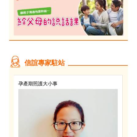
信誼專家駐站
孕產期照護大小事
兒