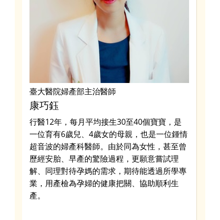
臺大醫院婦產部主治醫師
兒
康巧鈺
裴
任
行醫12年，每月平均接生30至40個寶寶，是
陽
了
一位育有6歲兒、4歲女的母親，也是一位鍾情
士
及
超音波的婦產科醫師。由於同為女性，甚至曾
兒
實驗
歷經安胎、早產的驚險過程，更願意嘗試理
童
解、同理對待孕媽的需求，期待能透過所學專
兩
業，用產檢為孕婦的健康把關、協助順利生
健
產。
｜
與
口