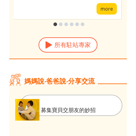
e
more
所有駐站專家
媽媽說‧爸爸說‧分享交流
募集寶貝交朋友的妙招