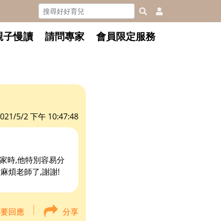
親子慢讀
請問專家
會員限定服務
021/5/2 下午 10:47:48
家時,他特別容易分
麻煩老師了,謝謝!
我要回應
分享