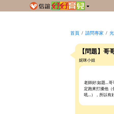
首頁
請問專家
光
【問題】哥哥
妮咪小姐
老師好:如題…
定跑來打擾他（像
吼...），所以