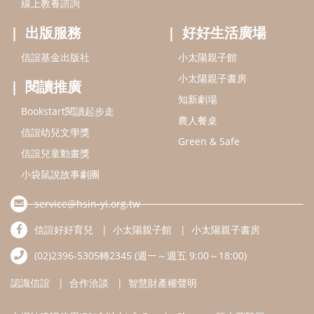
線上教養諮詢
出版服務
好好生活廣場
信誼基金出版社
小太陽親子館
小太陽親子書房
閱讀推廣
知新劇場
Bookstart閱讀起步走
農人餐桌
信誼幼兒文學獎
Green & Safe
信誼兒童動畫獎
小袋鼠說故事劇團
service@hsin-yi.org.tw
信誼好好育兒
小太陽親子館
小太陽親子書房
(02)2396-5305轉2345 (週一～週五 9:00～18:00)
認識信誼
合作洽談
智慧財產權聲明