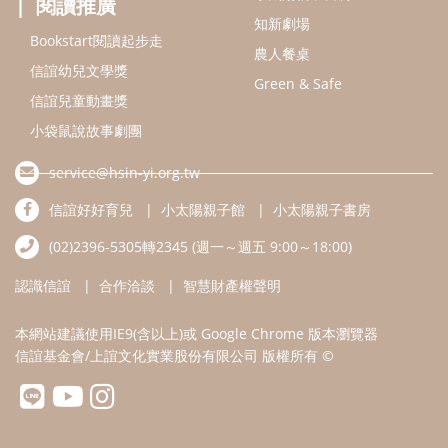
閱讀推廣
知新劇場
Bookstart閱讀起步走
農人餐桌
信誼幼兒文學獎
Green & Safe
信誼兒童動畫獎
小袋鼠說故事劇團
service@hsin-yi.org.tw
信誼好好育兒
小太陽親子館
小太陽親子書房
(02)2396-5305轉2345 (週一～週五 9:00～18:00)
認識信誼
合作洽談
智慧財產權聲明
本網站建議使用IE9(含以上)或 Google Chrome 版本瀏覽器
信誼基金會/上誼文化實業股份有限公司 版權所有 ©