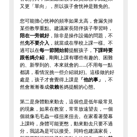
又更「單向」，所以孩子會恍神是難免的。
您可能擔心恍神的頻率如果太高，會漏失掉
某些教學重點。建議家長陪伴孩子學習時，
陪在一旁就好
，除非是操作設備的問題，不
然
先不要介入
，就當成在學校上課一樣。不
過可以在
每一節開始前
提醒孩子，
下課時要
跟爸媽介紹
，剛剛上課有哪些有趣的、困難
的、新學到的、本來就會的……(不用每一點
都講，看情況挑一些介紹就好)。這樣做的好
處是，孩子才會覺得上課是
「他的事」
，不
然會漸漸養成
依賴
爸媽提醒的心態。
第二是身體動來動去，這個也是低年級常見
的現象，如果在教室，常常放遠望去，一個
個就像毛毛蟲一樣扭來扭去。在家看著螢幕
上課時，身體可能更憋，動來動去只要不過
分，我認為是可以接受。同時也建議家長，