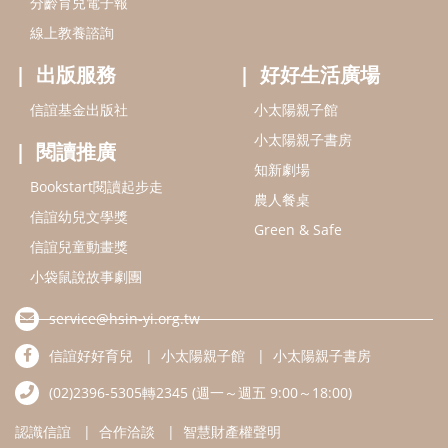
分齡育兒電子報
線上教養諮詢
出版服務
好好生活廣場
信誼基金出版社
小太陽親子館
小太陽親子書房
閱讀推廣
知新劇場
Bookstart閱讀起步走
農人餐桌
信誼幼兒文學獎
Green & Safe
信誼兒童動畫獎
小袋鼠說故事劇團
service@hsin-yi.org.tw
信誼好好育兒
小太陽親子館
小太陽親子書房
(02)2396-5305轉2345 (週一～週五 9:00～18:00)
認識信誼
合作洽談
智慧財產權聲明