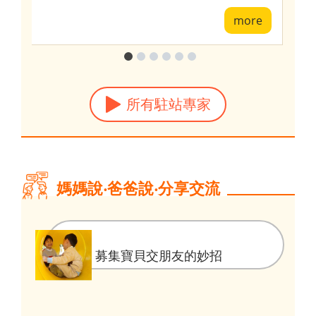
e
more
所有駐站專家
媽媽說‧爸爸說‧分享交流
募集寶貝交朋友的妙招