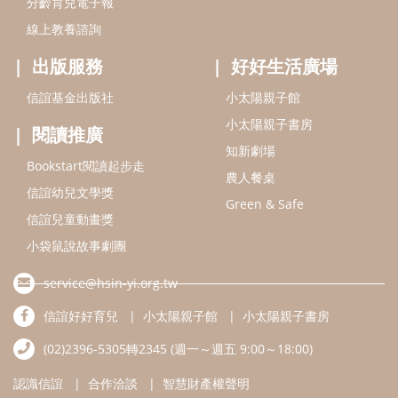
分齡育兒電子報
線上教養諮詢
出版服務
好好生活廣場
信誼基金出版社
小太陽親子館
小太陽親子書房
閱讀推廣
知新劇場
Bookstart閱讀起步走
農人餐桌
信誼幼兒文學獎
Green & Safe
信誼兒童動畫獎
小袋鼠說故事劇團
service@hsin-yi.org.tw
信誼好好育兒
小太陽親子館
小太陽親子書房
(02)2396-5305轉2345 (週一～週五 9:00～18:00)
認識信誼
合作洽談
智慧財產權聲明