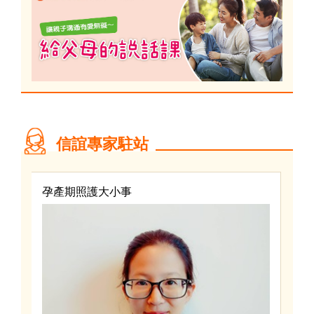
信誼專家駐站
孕產期照護大小事
兒