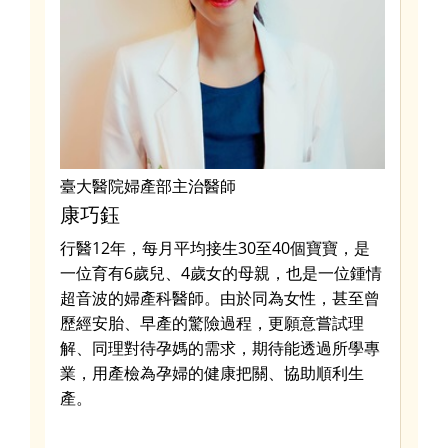
臺大醫院婦產部主治醫師
兒
康巧鈺
裴
任
行醫12年，每月平均接生30至40個寶寶，是
陽
了
一位育有6歲兒、4歲女的母親，也是一位鍾情
士
及
超音波的婦產科醫師。由於同為女性，甚至曾
兒
實驗
歷經安胎、早產的驚險過程，更願意嘗試理
童
解、同理對待孕媽的需求，期待能透過所學專
兩
業，用產檢為孕婦的健康把關、協助順利生
健
產。
｜
與
口