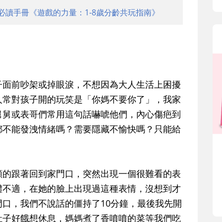
必讀手冊《遊戲的力量：1-8歲分齡共玩指南》
子面前吵架或掉眼淚，不想因為大人生活上困擾
人常對孩子開的玩笑是「你媽不要你了」，我家
舅舅或表哥們常用這句話嚇唬他們，內心傷疤到
都不能發洩情緒嗎？需要隱藏不愉快嗎？只能給
願的跟著回到家門口，突然出現一個很難看的表
體不適，在她的臉上出現過這種表情，沒想到才
口，我們不說話的僵持了10分鐘，最後我先開
肚子好餓想休息，媽媽煮了香噴噴的菜等我們吃