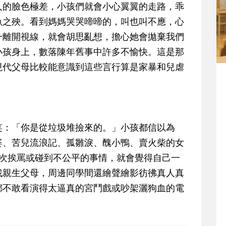
人的臉色極差，小孩們就會小心翼翼的走路，乖
魚之殃。看到媽媽哭哭啼啼的，叫也叫不應，心
一離開視線，就會胡思亂想，擔心她會拋棄我們
小孩身上，數落陳年舊事中許多不愉快。這是那
現代父母比較能意識到這些言行算是家暴和兒虐
笑：「你是從垃圾堆撿來的。」小孩都信以為
婆、苦兒流浪記、孤雛淚、醜小鴨、賣火柴的女
每次挨罵或碰到不公平的事情，就會覺得自己一
找親生父母，周邊同學間還繪聲繪影彷彿真人真
都不敢看演得太逼真的宮鬥戲或吵架灑狗血的電