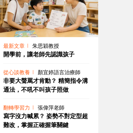
最新文章
朱思穎教授
開學前，讓老師先認識孩子
從心談教養
顏宜婷語言治療師
非要大聲罵才肯動？ 精簡指令溝
通法，不吼不叫孩子照做
翻轉學習力
張偉萍老師
寫字沒力喊累？ 姿勢不對定型超
難改，掌握正確握筆關鍵