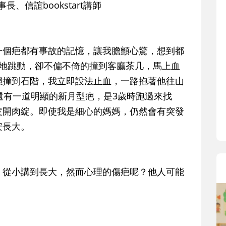
、信誼bookstart講師
一個疤都有事故的記憶，讓我膽顫心驚，想到都
心地跳動，卻不偏不倚的撞到客廳茶几，馬上血
穩撞到石階，我立即設法止血，一路抱著他往山
還有一道明顯的新月型疤，是3歲時跑過來找
皮開肉綻。即使我是細心的媽媽，仍然會有突發
安長大。
，從小講到長大，然而心理的傷疤呢？他人可能