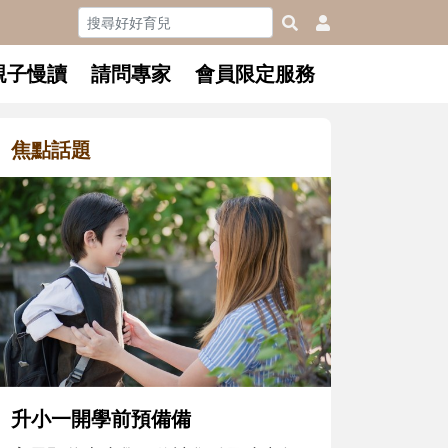
親子慢讀
請問專家
會員限定服務
焦點話題
和孩子一
懂父親的
沒有人天
在一次次
著孩子一
體遊戲，
決問題的
升小一開學前預備備
同的模樣