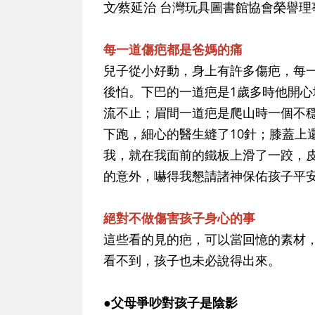
文∕蔡延治 台灣玩具圖書館協會榮譽理事長
每一道傷疤都是爸媽的痛
兒子從小好動，身上有許多傷疤，每
後怕。下巴的一道疤是1歲多時他開
流不止；眉間一道疤是爬山時一個不
下跑，細心的醫生縫了10針；膝蓋上
我，就在我面前的鐵板上滑了一跤，
的意外，嚇得我懇請諸神保佑孩子平
絕對不做傷害孩子身心的事
這些看的見的疤，可以當回憶的素材
看不到，孩子也未必說得出來。
●父母爭吵對孩子是陰影