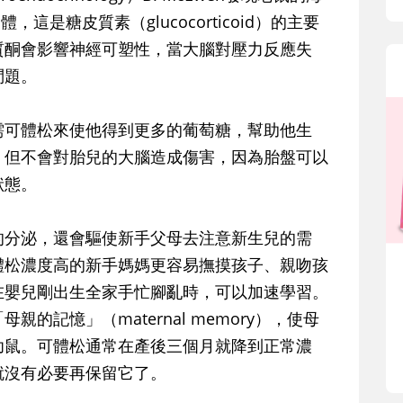
受體，這是糖皮質素（glucocorticoid）的主要
質酮會影響神經可塑性，當大腦對壓力反應失
問題。
需可體松來使他得到更多的葡萄糖，幫助他生
，但不會對胎兒的大腦造成傷害，因為胎盤可以
狀態。
的分泌，還會驅使新手父母去注意新生兒的需
體松濃度高的新手媽媽更容易撫摸孩子、親吻孩
在嬰兒剛出生全家手忙腳亂時，可以加速學習。
的記憶」（maternal memory），使母
幼鼠。可體松通常在產後三個月就降到正常濃
就沒有必要再保留它了。