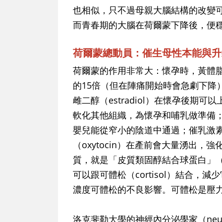
也相似，只不過母親大腦結構的改變
而青春期的大腦在荷爾蒙下降後，便
荷爾蒙總動員：催生母性本能與升
荷爾蒙的作用非常大：懷孕時，黃體脂酮（
的15倍（但在陣痛開始時會急劇下降）
雌二醇（estradiol）在懷孕後期
軟化其他組織，為懷孕和哺乳做準備；鬆
嬰兒能從窄小的陰道中通過；催乳激素（
（oxytocin）在產前會大量湧出
質，就是「皮質類固醇結合球蛋白」（cortico
可以跟可體松（cortisol）結合
濃度可體松的不良影響。可體松是壓
洛克斐勒大學的神經內分泌學家（neuroen