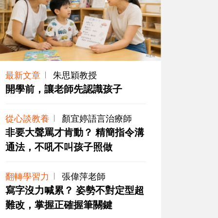
最新文章
朱思穎教授
開學前，讓老師先認識孩子
從心談教養
顏宜婷語言治療師
非要大聲罵才肯動？ 精簡指令溝
通法，不吼不叫孩子照做
翻轉學習力
張偉萍老師
寫字沒力喊累？ 姿勢不對定型超
難改，掌握正確握筆關鍵