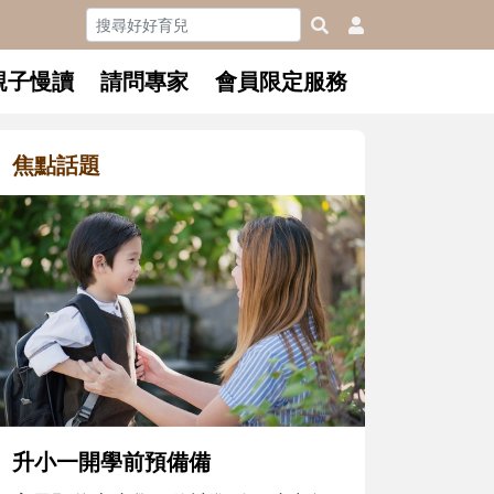
親子慢讀
請問專家
會員限定服務
焦點話題
和孩子一起長大的那個男人│讀
懂父親的不同模樣
沒有人天生就擅長當爸爸！男人總是
在一次次「前所未有」的體驗中，跟
著孩子一起長大。從給予安全感的肢
體遊戲，到獨立自主、角色認同及解
決問題的能力養成。爸爸正嘗試用不
同的模樣，參與孩子每個重要的成長