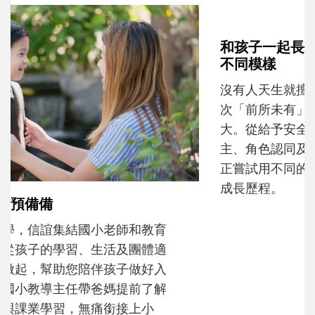
和孩子一起長大的那個男人│讀懂父親的
不同模樣
沒有人天生就擅長當爸爸！男人總是在一次
次「前所未有」的體驗中，跟著孩子一起長
大。從給予安全感的肢體遊戲，到獨立自
主、角色認同及解決問題的能力養成。爸爸
正嘗試用不同的模樣，參與孩子每個重要的
成長歷程。