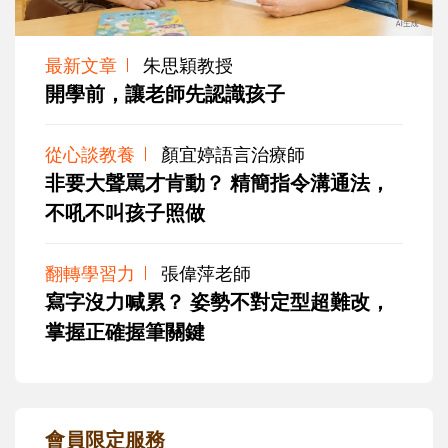
最新文章
朱思穎教授
開學前，讓老師先認識孩子
從心談教養
顏宜婷語言治療師
非要大聲罵才肯動？ 精簡指令溝通法，
不吼不叫孩子照做
翻轉學習力
張偉萍老師
寫字沒力喊累？ 姿勢不對定型超難改，
掌握正確握筆關鍵
會員限定服務