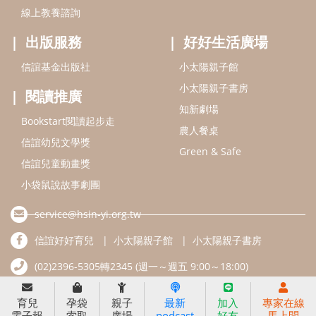
線上教養諮詢
出版服務
好好生活廣場
信誼基金出版社
小太陽親子館
小太陽親子書房
閱讀推廣
知新劇場
Bookstart閱讀起步走
農人餐桌
信誼幼兒文學獎
Green & Safe
信誼兒童動畫獎
小袋鼠說故事劇團
service@hsin-yi.org.tw
信誼好好育兒
小太陽親子館
小太陽親子書房
(02)2396-5305轉2345 (週一～週五 9:00～18:00)
認識信誼
合作洽談
智慧財產權聲明
育兒
孕袋
親子
最新
加入
專家在線
電子報
索取
廣場
podcast
好友
馬上問