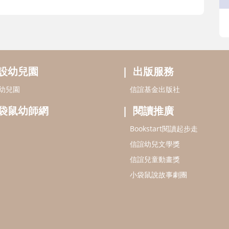
設幼兒園
出版服務
幼兒園
信誼基金出版社
袋鼠幼師網
閱讀推廣
Bookstart閱讀起步走
信誼幼兒文學獎
信誼兒童動畫獎
小袋鼠說故事劇團
認識信誼
合作洽談
智慧財產權聲明