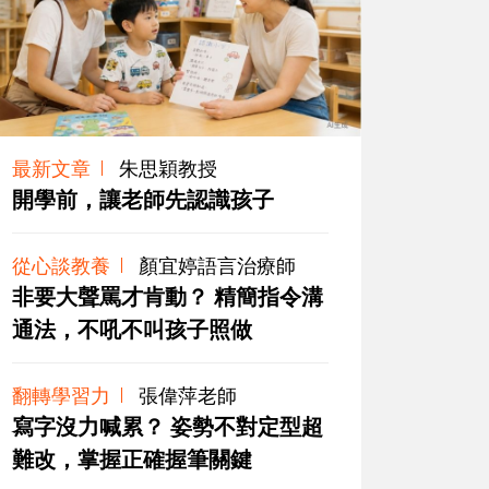
最新文章
朱思穎教授
開學前，讓老師先認識孩子
從心談教養
顏宜婷語言治療師
非要大聲罵才肯動？ 精簡指令溝
通法，不吼不叫孩子照做
翻轉學習力
張偉萍老師
寫字沒力喊累？ 姿勢不對定型超
難改，掌握正確握筆關鍵