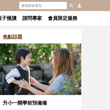
親子慢讀
請問專家
會員限定服務
焦點話題
和孩子一起長大的那個男人│讀
懂父親的不同模樣
沒有人天生就擅長當爸爸！男人總是
在一次次「前所未有」的體驗中，跟
著孩子一起長大。從給予安全感的肢
體遊戲，到獨立自主、角色認同及解
決問題的能力養成。爸爸正嘗試用不
同的模樣，參與孩子每個重要的成長