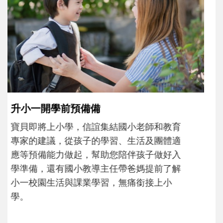
和孩子一起長大的那個男人│讀懂父親的
不同模樣
沒有人天生就擅長當爸爸！男人總是在一次
次「前所未有」的體驗中，跟著孩子一起長
大。從給予安全感的肢體遊戲，到獨立自
主、角色認同及解決問題的能力養成。爸爸
正嘗試用不同的模樣，參與孩子每個重要的
成長歷程。