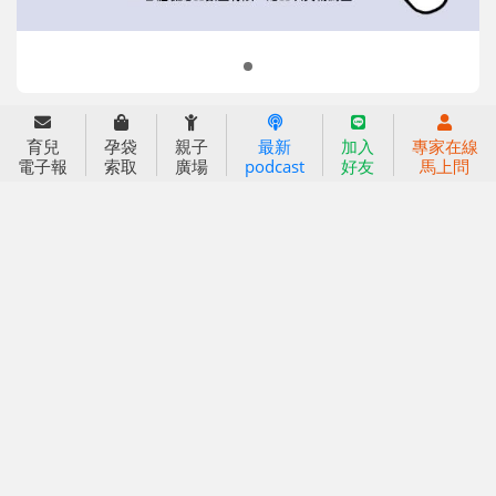
2024信誼年度報告
2025信誼年度報告
育兒服務
育兒
孕袋
親子
最新
加入
專家在線
好好育兒
電子報
索取
廣場
podcast
好友
馬上問
好孕袋
分齡育兒電子報
線上教養諮詢
出版服務
好好生活廣場
信誼基金出版社
小太陽親子館
小太陽親子書房
閱讀推廣
知新劇場
Bookstart閱讀起步走
農人餐桌
信誼幼兒文學獎
Green & Safe
信誼兒童動畫獎