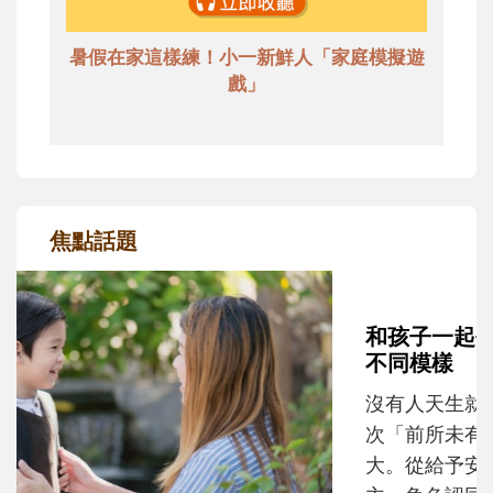
暑假在家這樣練！小一新鮮人「家庭模擬遊
戲」
焦點話題