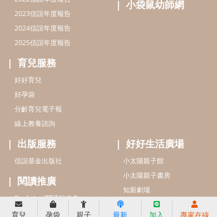
信誼基金會
附設幼兒園
信誼兒童發展國際研討會
實驗幼兒園
2022信誼年度報告
小袋鼠幼師網
2023信誼年度報告
2024信誼年度報告
2025信誼年度報告
育兒服務
育兒
孕袋
親子
最新
加入
專家在線
好好育兒