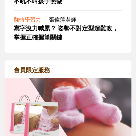
不吼不叫孩子照做
翻轉學習力
張偉萍老師
寫字沒力喊累？ 姿勢不對定型超難改，
掌握正確握筆關鍵
會員限定服務