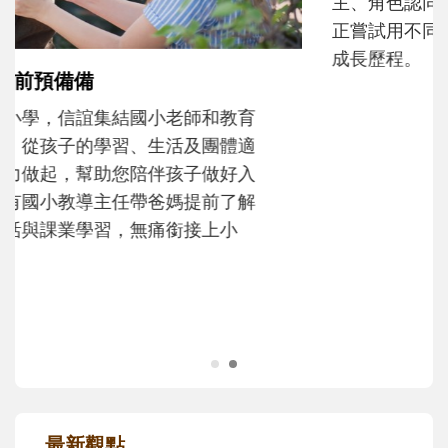
和孩子一起長大的那個男人│讀懂父親的
不同模樣
沒有人天生就擅長當爸爸！男人總是在一次
次「前所未有」的體驗中，跟著孩子一起長
大。從給予安全感的肢體遊戲，到獨立自
主、角色認同及解決問題的能力養成。爸爸
正嘗試用不同的模樣，參與孩子每個重要的
成長歷程。
最新觀點