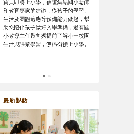
小老師
歷程。
學習、
起，幫
還有國
一校園
小學。
最新觀點