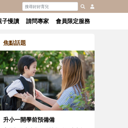
親子慢讀
請問專家
會員限定服務
焦點話題
和孩子一起長大的那個男人│讀
懂父親的不同模樣
沒有人天生就擅長當爸爸！男人總是
在一次次「前所未有」的體驗中，跟
著孩子一起長大。從給予安全感的肢
體遊戲，到獨立自主、角色認同及解
決問題的能力養成。爸爸正嘗試用不
同的模樣，參與孩子每個重要的成長