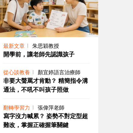
最新文章
朱思穎教授
開學前，讓老師先認識孩子
從心談教養
顏宜婷語言治療師
非要大聲罵才肯動？ 精簡指令溝
通法，不吼不叫孩子照做
翻轉學習力
張偉萍老師
寫字沒力喊累？ 姿勢不對定型超
難改，掌握正確握筆關鍵