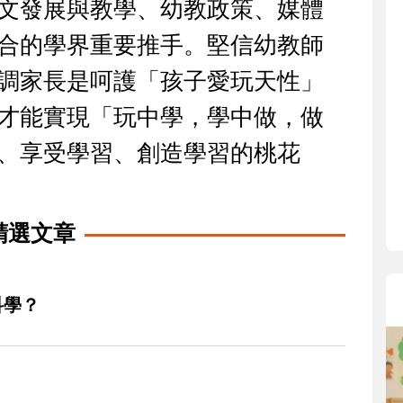
文發展與教學、幼教政策、媒體
寶貝即將上小學，信誼集結國
和教育專家的建議，從孩子的
合的學界重要推手。堅信幼教師
生活及團體適應等預備能力做
調家長是呵護「孩子愛玩天性」
助您陪伴孩子做好入學準備，
小教導主任帶爸媽提前了解小
才能實現「玩中學，學中做，做
生活與課業學習，無痛銜接上
、享受學習、創造學習的桃花
精選文章
科學？