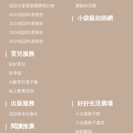
分齡育兒電子報
線上教養諮詢
出版服務
好好生活廣場
信誼基金出版社
小太陽親子館
小太陽親子書房
閱讀推廣
知新劇場
Bookstart閱讀起步走
農人餐桌
信誼幼兒文學獎
Green & Safe
信誼兒童動畫獎
小袋鼠說故事劇團
service@hsin-yi.org.tw
信誼好好育兒
小太陽親子館
小太陽親子書房
(02)2396-5305轉2345 (週一～週五 9:00～18:00)