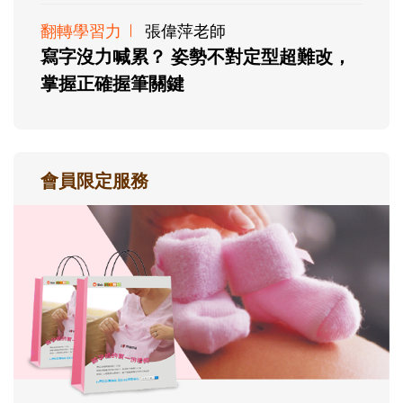
翻轉學習力
張偉萍老師
寫字沒力喊累？ 姿勢不對定型超難改，
掌握正確握筆關鍵
會員限定服務