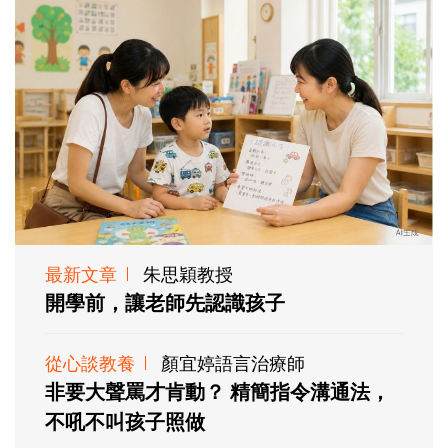
最新文章
朱思穎教授
開學前，讓老師先認識孩子
從心談教養
顏宜婷語言治療師
非要大聲罵才肯動？ 精簡指令溝通法，
不吼不叫孩子照做