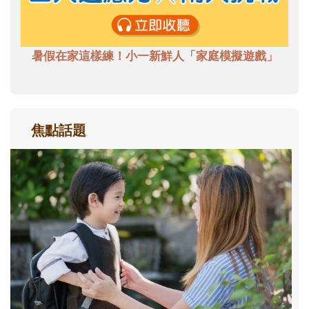
暑假在家這樣練！小一新鮮人「家庭模擬遊戲」
焦點話題