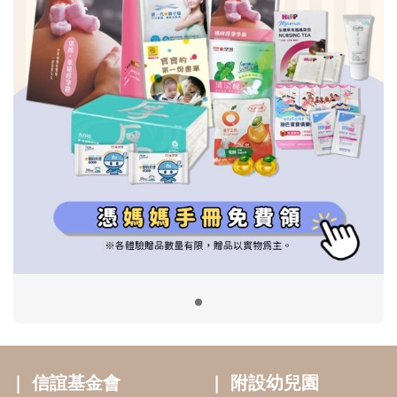
信誼基金會
附設幼兒園
信誼兒童發展國際研討會
實驗幼兒園
2022信誼年度報告
小袋鼠幼師網
2023信誼年度報告
2024信誼年度報告
2025信誼年度報告
育兒服務
好好育兒
好孕袋