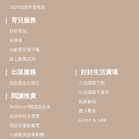
信誼基金出版社
小太陽親子館
小太陽親子書房
閱讀推廣
知新劇場
Bookstart閱讀起步走
農人餐桌
信誼幼兒文學獎
Green & Safe
信誼兒童動畫獎
小袋鼠說故事劇團
service@hsin-yi.org.tw
信誼好好育兒
小太陽親子館
小太陽親子書房
(02)2396-5305轉2345 (週一～週五 9:00～18:00)
認識信誼
合作洽談
智慧財產權聲明
本網站建議使用IE9(含以上)或 Google Chrome 版本瀏覽器
信誼基金會/上誼文化實業股份有限公司 版權所有 ©