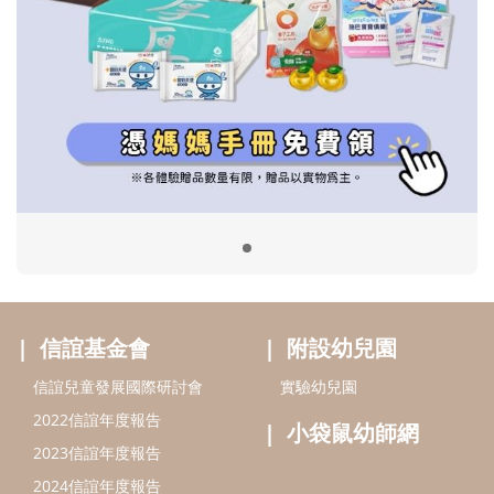
信誼基金會
附設幼兒園
信誼兒童發展國際研討會
實驗幼兒園
2022信誼年度報告
小袋鼠幼師網
2023信誼年度報告
2024信誼年度報告
2025信誼年度報告
育兒服務
好好育兒
好孕袋
分齡育兒電子報
線上教養諮詢
出版服務
好好生活廣場