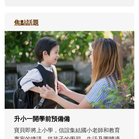
焦點話題
和孩子一起長大的那個男人│讀懂父親的
不同模樣
沒有人天生就擅長當爸爸！男人總是在一次
次「前所未有」的體驗中，跟著孩子一起長
大。從給予安全感的肢體遊戲，到獨立自
主、角色認同及解決問題的能力養成。爸爸
正嘗試用不同的模樣，參與孩子每個重要的
成長歷程。