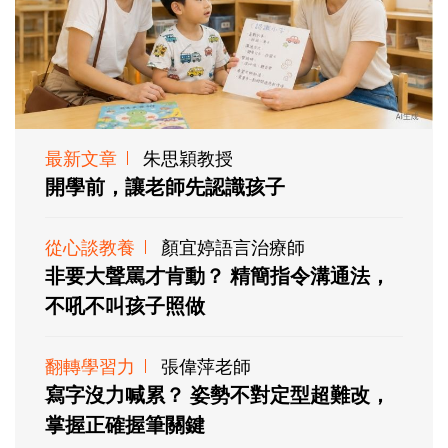
最新文章
朱思穎教授
開學前，讓老師先認識孩子
從心談教養
顏宜婷語言治療師
非要大聲罵才肯動？ 精簡指令溝通法，
不吼不叫孩子照做
翻轉學習力
張偉萍老師
寫字沒力喊累？ 姿勢不對定型超難改，
掌握正確握筆關鍵