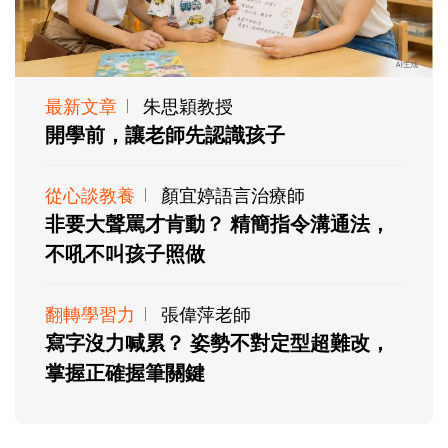
最新文章
朱思穎教授
開學前，讓老師先認識孩子
從心談教養
顏宜婷語言治療師
非要大聲罵才肯動？ 精簡指令溝通法，
不吼不叫孩子照做
翻轉學習力
張偉萍老師
寫字沒力喊累？ 姿勢不對定型超難改，
掌握正確握筆關鍵