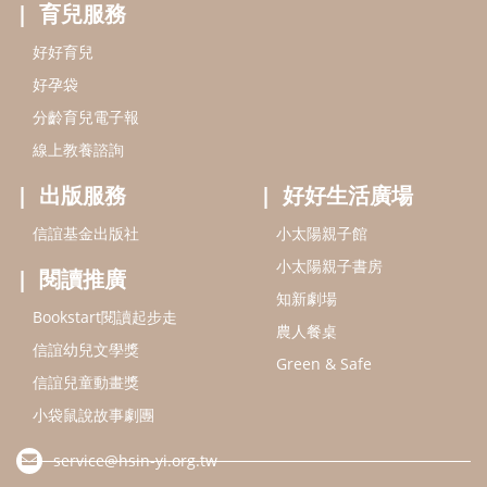
閱讀推廣
知新劇場
Bookstart閱讀起步走
農人餐桌
信誼幼兒文學獎
Green & Safe
信誼兒童動畫獎
小袋鼠說故事劇團
service@hsin-yi.org.tw
信誼好好育兒
小太陽親子館
小太陽親子書房
(02)2396-5305轉2345 (週一～週五 9:00～18:00)
認識信誼
合作洽談
智慧財產權聲明
本網站建議使用IE9(含以上)或 Google Chrome 版本瀏覽器
信誼基金會/上誼文化實業股份有限公司 版權所有 ©