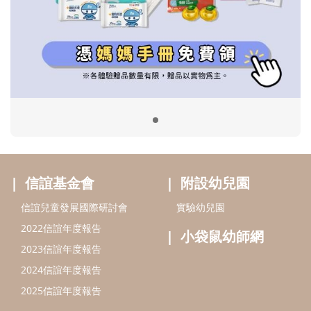
信誼基金會
附設幼兒園
信誼兒童發展國際研討會
實驗幼兒園
2022信誼年度報告
小袋鼠幼師網
2023信誼年度報告
2024信誼年度報告
2025信誼年度報告
育兒服務
好好育兒
好孕袋
分齡育兒電子報
線上教養諮詢
出版服務
好好生活廣場
信誼基金出版社
小太陽親子館
小太陽親子書房