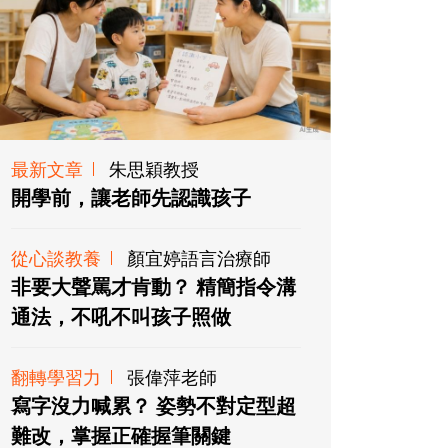
最新文章
朱思穎教授
開學前，讓老師先認識孩子
從心談教養
顏宜婷語言治療師
非要大聲罵才肯動？ 精簡指令溝
通法，不吼不叫孩子照做
翻轉學習力
張偉萍老師
寫字沒力喊累？ 姿勢不對定型超
難改，掌握正確握筆關鍵