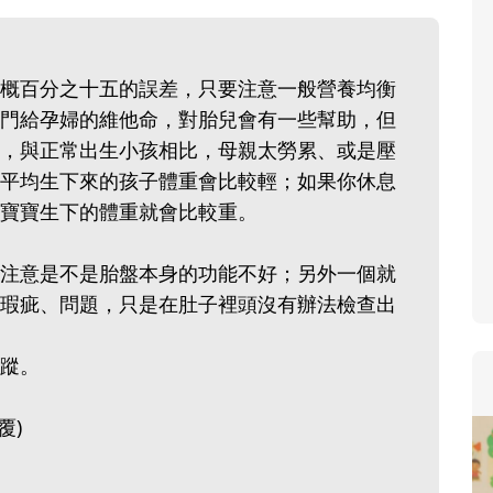
寶貝即將上小學，信誼集結國
和教育專家的建議，從孩子的
生活及團體適應等預備能力做
概百分之十五的誤差，只要注意一般營養均衡
助您陪伴孩子做好入學準備，
門給孕婦的維他命，對胎兒會有一些幫助，但
小教導主任帶爸媽提前了解小
，與正常出生小孩相比，母親太勞累、或是壓
生活與課業學習，無痛銜接上
平均生下來的孩子體重會比較輕；如果你休息
的寶寶生下的體重就會比較重。
注意是不是胎盤本身的功能不好；另外一個就
瑕疵、問題，只是在肚子裡頭沒有辦法檢查出
追蹤。
覆)