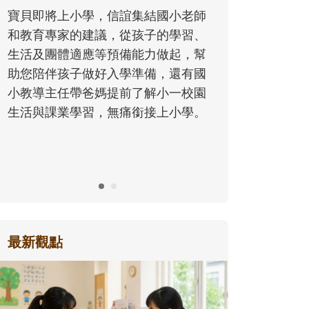
同的模樣，參與孩子每個重要的成長
小老師
歷程。
學習、
起，幫
還有國
一校園
小學。
最新觀點