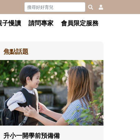
親子慢讀
請問專家
會員限定服務
焦點話題
和孩子一起長大的那個男人│讀
懂父親的不同模樣
沒有人天生就擅長當爸爸！男人總是
在一次次「前所未有」的體驗中，跟
著孩子一起長大。從給予安全感的肢
體遊戲，到獨立自主、角色認同及解
決問題的能力養成。爸爸正嘗試用不