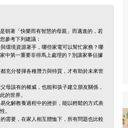
寶貝即將上小學，信誼集結國小老師
和教育專家的建議，從孩子的學習、
生活及團體適應等預備能力做起，幫
助您陪伴孩子做好入學準備，還有國
是朝著「快樂而有智慧的母親」而邁進的，若
小教導主任帶爸媽提前了解小一校園
您參考下列建議：
生活與課業學習，無痛銜接上小學。
生活與環境資源著手，哪些家電可以幫忙家務？哪
家中第一重要非得馬上處理的？別讓家事佔據
女孩都充分發揮各種潛力與特質，才有助於未來世
掌握父母該有的權威，也能和孩子建立朋友關係，
此的世界。
較容易化解教養過程中的挫折，能以輕鬆的方式表
性。
自己的需要，在家人相互體恤下，所有問題也比較