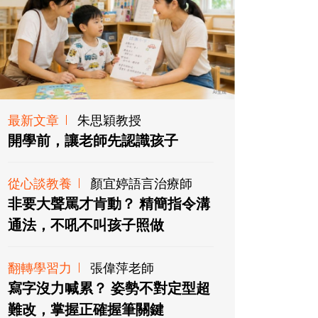
最新文章
朱思穎教授
開學前，讓老師先認識孩子
從心談教養
顏宜婷語言治療師
非要大聲罵才肯動？ 精簡指令溝
通法，不吼不叫孩子照做
翻轉學習力
張偉萍老師
寫字沒力喊累？ 姿勢不對定型超
難改，掌握正確握筆關鍵