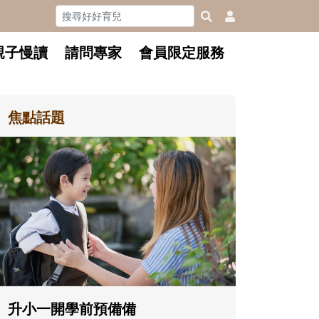
親子慢讀
請問專家
會員限定服務
焦點話題
和孩子一起長大的那個男人│讀
懂父親的不同模樣
沒有人天生就擅長當爸爸！男人總是
在一次次「前所未有」的體驗中，跟
著孩子一起長大。從給予安全感的肢
體遊戲，到獨立自主、角色認同及解
決問題的能力養成。爸爸正嘗試用不