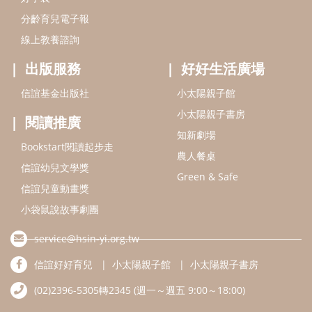
分齡育兒電子報
線上教養諮詢
出版服務
好好生活廣場
信誼基金出版社
小太陽親子館
小太陽親子書房
閱讀推廣
知新劇場
Bookstart閱讀起步走
農人餐桌
信誼幼兒文學獎
Green & Safe
信誼兒童動畫獎
小袋鼠說故事劇團
service@hsin-yi.org.tw
信誼好好育兒
小太陽親子館
小太陽親子書房
(02)2396-5305轉2345 (週一～週五 9:00～18:00)