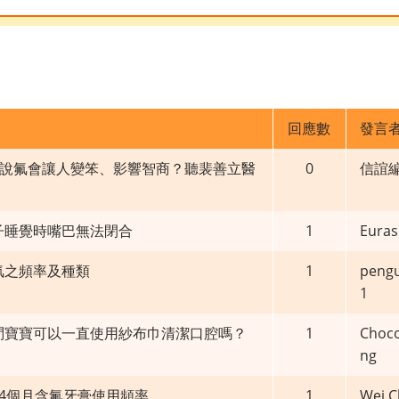
回應數
發言
說氟會讓人變笨、影響智商？聽裴善立醫
0
信誼
子睡覺時嘴巴無法閉合
1
Euras
氟之頻率及種類
1
peng
1
問寶寶可以一直使用紗布巾清潔口腔嗎？
1
Choc
ng
歲4個月含氟牙膏使用頻率
1
Wei C