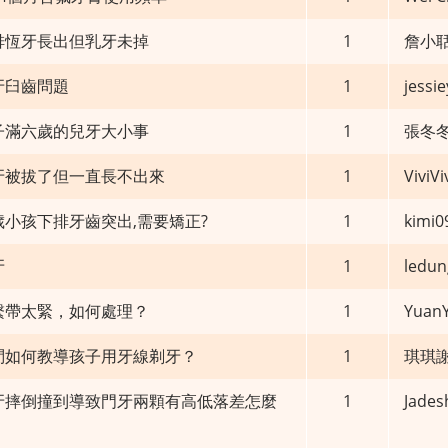
排恆牙長出但乳牙未掉
1
詹小
牙臼齒問題
1
jessi
子滿六歲的兒牙大小事
1
張冬
牙被拔了但一直長不出來
1
ViviVi
小孩下排牙齒突出,需要矯正?
1
kimi0
牙
1
ledun
繫帶太緊，如何處理？
1
YuanY
問如何教導孩子用牙線剃牙？
1
琪琪
牙摔倒撞到導致門牙兩顆有高低落差怎麼
1
Jades