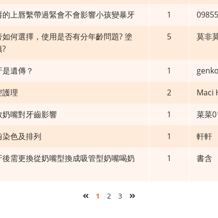
唇的上唇繫帶過緊會不會影響小孩變暴牙
1
0985
如何選擇，使用是否有分年齡問題? 塗
5
莫非
?
牙是遺傳？
1
genk
腔護理
2
Maci
教奶嘴對牙齒影響
1
菜菜0
齒染色及排列
1
軒軒
牙後需更換從奶嘴型換成吸管型奶嘴喝奶
1
書含
第一頁
最末頁
1
2
3