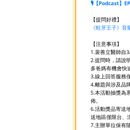
🎙️【Podca
【提問好禮】
《蛀牙王子》音
【注意事項】
1.裴善立醫師自
2.提問時，請
多爸媽有機會快
3.線上回答服
4.離題與涉及
5.本活動抽獎為
佈。
6.活動獎品寄
送地區僅限台、
7.主辦單位保