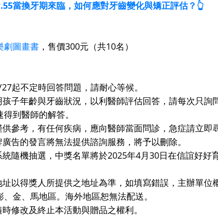
st】EP.55當換牙期來臨，如何應對牙齒變化與矯正評估？
👆
樂劇圖畫書
，售價300元（共10名）
3/27起不定時回答問題，請耐心等候。
說明孩子年齡與牙齒狀況，以利醫師評估回答，請每次只詢
速得到醫師的解答。
務僅供參考，有任何疾病，應向醫師當面問診，急症請立即
品牌廣告的發言將無法提供諮詢服務，將予以刪除。
系統隨機抽選，中獎名單將於2025年4月30日在信誼好好
送地址以得獎人所提供之地址為準，如填寫錯誤，主辦單位
澎、金、馬地區。海外地區恕無法配送。
有隨時修改及終止本活動與贈品之權利。