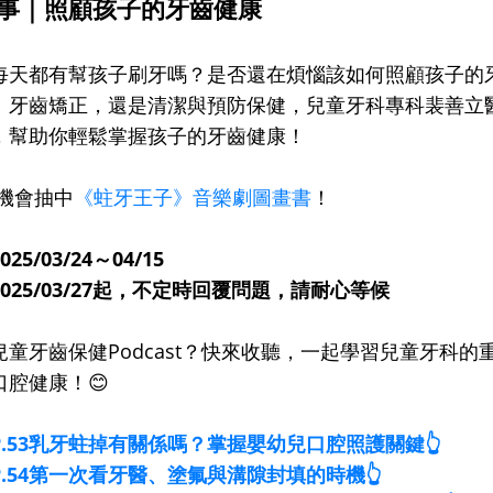
大小事｜照顧孩子的牙齒健康
每天都有幫孩子刷牙嗎？是否還在煩惱該如何照顧孩子的
、牙齒矯正，還是清潔與預防保健，兒童牙科專科裴善立
，幫助你輕鬆掌握孩子的牙齒健康！
有機會抽中
《蛀牙王子》音樂劇圖畫書
！
/03/24～04/15
025/03/27起，不定時回覆問題，請耐心等候
童牙齒保健Podcast？快來收聽，一起學習兒童牙科的
腔健康！😊
st】EP.53乳牙蛀掉有關係嗎？掌握嬰幼兒口腔照護關鍵
👆
st】EP.54第一次看牙醫、塗氟與溝隙封填的時機
👆