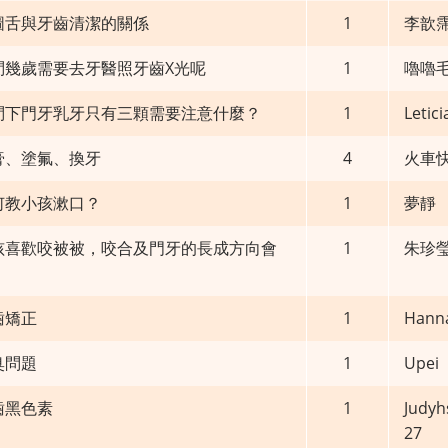
圖舌與牙齒清潔的關係
1
李歆
問幾歲需要去牙醫照牙齒X光呢
1
嚕嚕
問下門牙乳牙只有三顆需要注意什麼？
1
Letic
膏、塗氟、換牙
4
火車
何教小孩漱口？
1
夢靜
孩喜歡咬被被，咬合及門牙的長成方向會
1
朱珍
齒矯正
1
Hann
臭問題
1
Upei
齒黑色素
1
Judyh
27