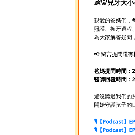
👶🦷兒牙
親愛的爸媽們，
照護、換牙過程
為大家解答疑問
📢 留言提問還
爸媽提問時間：2025
醫師回覆時間：2
還沒聽過我們的兒
開始守護孩子的口
🎙️【Podca
🎙️【Podca