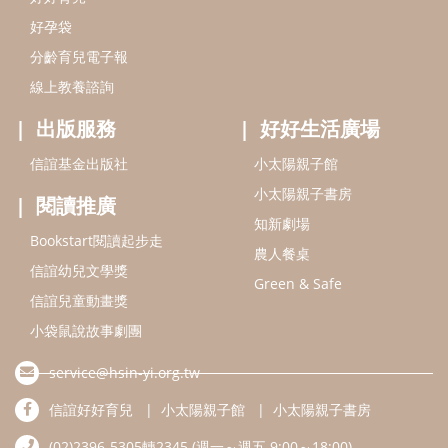
好孕袋
分齡育兒電子報
線上教養諮詢
出版服務
好好生活廣場
信誼基金出版社
小太陽親子館
小太陽親子書房
閱讀推廣
知新劇場
Bookstart閱讀起步走
農人餐桌
信誼幼兒文學獎
Green & Safe
信誼兒童動畫獎
小袋鼠說故事劇團
service@hsin-yi.org.tw
信誼好好育兒
小太陽親子館
小太陽親子書房
(02)2396-5305轉2345 (週一～週五 9:00～18:00)