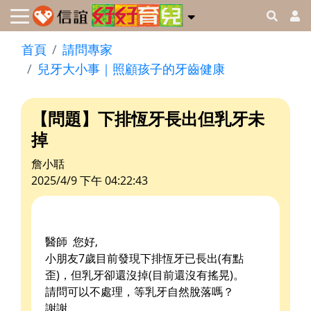
首頁
請問專家
兒牙大小事｜照顧孩子的牙齒健康
【問題】下排恆牙長出但乳牙未
掉
詹小聒
2025/4/9 下午 04:22:43
醫師 您好,
小朋友7歲目前發現下排恆牙已長出(有點
歪)，但乳牙卻還沒掉(目前還沒有搖晃)。
請問可以不處理，等乳牙自然脫落嗎？
謝謝